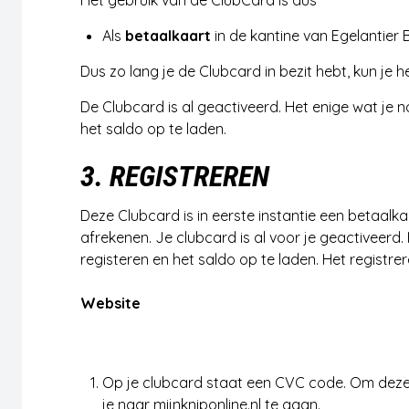
Het gebruik van de ClubCard is dus
Als
betaalkaart
in de kantine van Egelantier 
Dus zo lang je de Clubcard in bezit hebt, kun je 
De Clubcard is al geactiveerd. Het enige wat je 
het saldo op te laden.
3. REGISTREREN
Deze Clubcard is in eerste instantie een betaalka
afrekenen. Je clubcard is al voor je geactiveerd.
registeren en het saldo op te laden. Het registr
Website
Registreren
Op je clubcard staat een CVC code. Om deze
je naar
mijnkniponline.nl
te gaan.