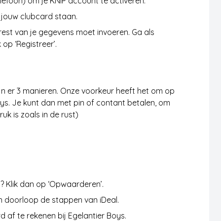
lefoon) om je KNIP account te activeren.
 jouw clubcard staan.
rest van je gegevens moet invoeren. Ga als
op ‘Registreer’.
jn er 3 manieren. Onze voorkeur heeft het om op
ys. Je kunt dan met pin of contant betalen, om
uk is zoals in de rust)
n? Klik dan op ‘Opwaarderen’.
n doorloop de stappen van iDeal.
 af te rekenen bij Egelantier Boys.